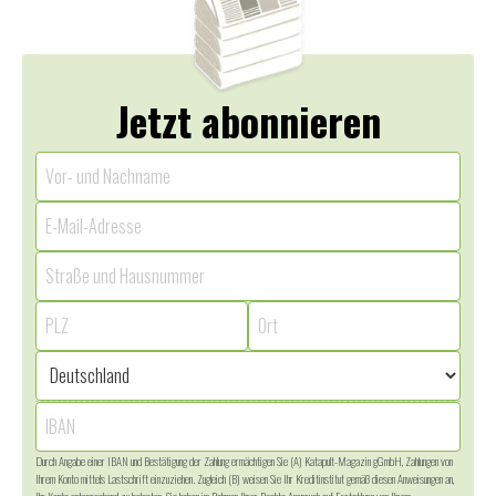
Jetzt abonnieren
Durch Angabe einer IBAN und Bestätigung der Zahlung ermächtigen Sie (A) Katapult-Magazin gGmbH, Zahlungen von
Ihrem Konto mittels Lastschrift einzuziehen. Zugleich (B) weisen Sie Ihr Kreditinstitut gemäß diesen Anweisungen an,
Ihr Konto entsprechend zu belasten. Sie haben im Rahmen Ihrer Rechte Anspruch auf Erstattung von Ihrem